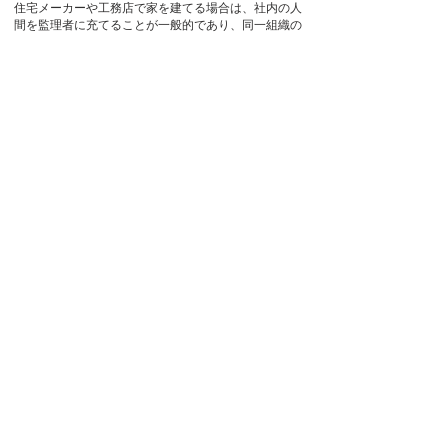
住宅メーカーや工務店で家を建てる場合は、社内の人
間を監理者に充てることが一般的であり、同一組織の
為に客観的でない監理が横行する事が多々あります。
こうした問題を解決するため、第三者の目で厳しい監
理をし、手抜き工事を事前に防ぎます。
3）
査定業務（工事費用が適切か、見積内容を一項目
毎にチェック）
施工者が提示する見積書に書かれた建材や多くの部
材、作業項目、労務費、経費を１つ１つチェックしま
す。
価格は適切なのか、家に対し必要十分な品質なのか、
工事に必要な作業はすべて含まれているか、などを確
認します。
工務店が提示する内容に必ずしも問題があるとは限り
ませんが、中には無駄と思える作業や費用が含まれる
こともあるでしょう。
逆に、構造や強度を維持するために必要な作業が軽視
される場合もあるかもしれません。
その工務店が技術、技能を持ち合わせているのか、そ
れを可能とする人員を確保でき、スムーズな工事を遂
行できるか否かも、実際に工務店の責任者と会って確
認します。