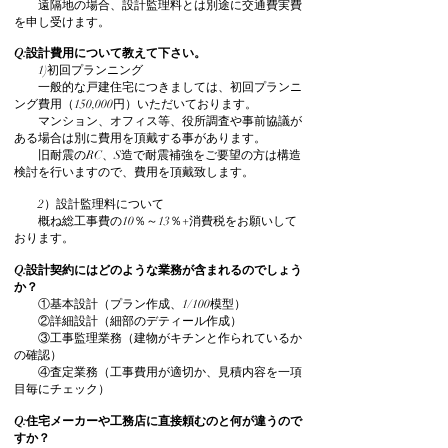
遠隔地の場合、設計監理料とは別途に交通費実費
を申し受けます。
Q:設計費用について教えて下さい。
1)初回プランニング
一般的な戸建住宅につきましては、初回プランニ
ング費用（150,000円）いただいております。
マンション、オフィス等、役所調査や事前協議が
ある場合は別に費用を頂戴する事があります。
旧耐震のRC、S造で耐震補強をご要望の方は構造
検討を行いますので、費用を頂戴致します。
2）設計監理料について
概ね総工事費の10％～13％+消費税をお願いして
おります。
Q:設計契約にはどのような業務が含まれるのでしょう
か？
①基本設計（プラン作成、1/100模型）
②詳細設計（細部のデティール作成）
③工事監理業務（建物がキチンと作られているか
の確認）
④査定業務（工事費用が適切か、見積内容を一項
目毎にチェック）
Q:住宅メーカーや工務店に直接頼むのと何が違うので
すか？